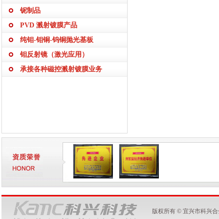
铌制品
PVD 溅射镀膜产品
纯钼-钼铜-钨铜抛光基板
钼反射镜（激光应用）
承接各种磁控溅射镀膜业务
版权所有 © 宜兴市科兴