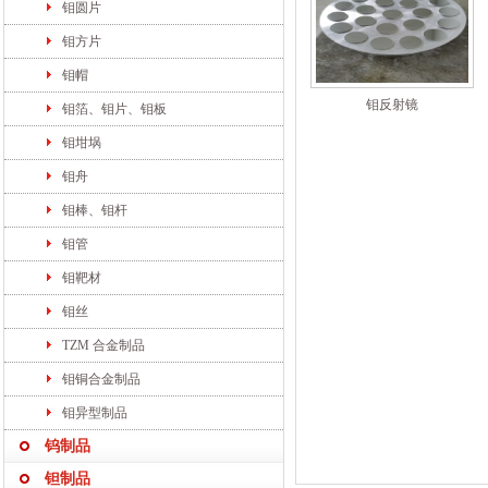
钼圆片
钼方片
钼帽
钼反射镜
钼箔、钼片、钼板
钼坩埚
钼舟
钼棒、钼杆
钼管
钼靶材
钼丝
TZM 合金制品
钼铜合金制品
钼异型制品
钨制品
钽制品