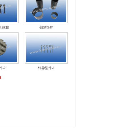
钼螺帽
钼隔热屏
-2
钼异型件-1
1