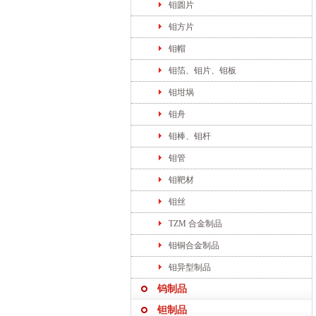
钼圆片
钼方片
钼帽
钼箔、钼片、钼板
钼坩埚
钼舟
钼棒、钼杆
钼管
钼靶材
钼丝
TZM 合金制品
钼铜合金制品
钼异型制品
钨制品
钽制品