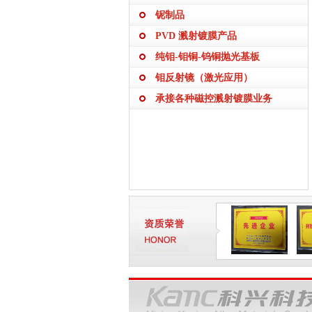
铌制品
PVD 溅射镀膜产品
纯钼-钼铜-钨铜抛光基板
钼反射镜（激光应用）
承接各种磁控溅射镀膜业务