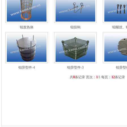
钼发热体
钼挂钩
钼螺丝、
钼异型件-4
钼异型件-3
钼异型件
共
8
条记录 页次：
1
/1 每页：
12
条记录