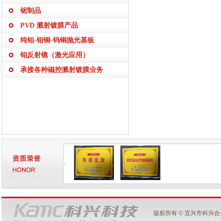
铌制品
PVD 溅射镀膜产品
纯钼-钼铜-钨铜抛光基板
钼反射镜（激光应用）
承接各种磁控溅射镀膜业务
版权所有 © 宜兴市科兴