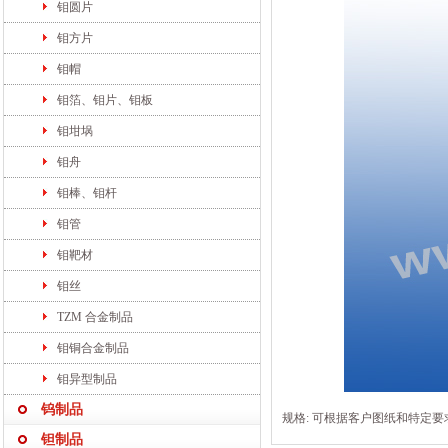
钼圆片
钼方片
钼帽
钼箔、钼片、钼板
钼坩埚
钼舟
钼棒、钼杆
钼管
钼靶材
钼丝
TZM 合金制品
钼铜合金制品
钼异型制品
钨制品
规格
: 可根据客户图纸和特定要
钽制品