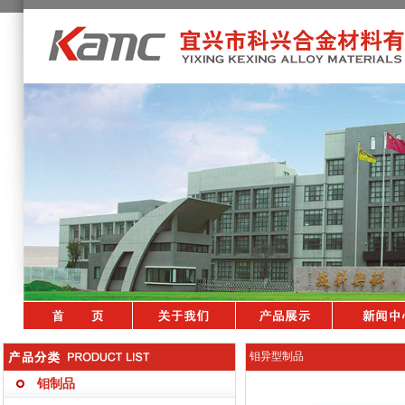
钼异型制品
钼制品