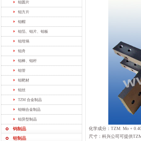
钼圆片
钼方片
钼帽
钼箔、钼片、钼板
钼坩埚
钼舟
钼棒、钼杆
钼管
钼靶材
钼丝
TZM 合金制品
钼铜合金制品
钼异型制品
化学成分：TZM: Mo + 0.40 ～ 
钨制品
尺寸：科兴公司可提供TZ
钽制品