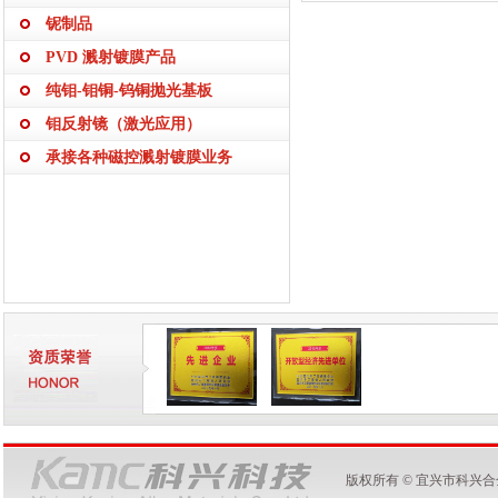
铌制品
PVD 溅射镀膜产品
纯钼-钼铜-钨铜抛光基板
钼反射镜（激光应用）
承接各种磁控溅射镀膜业务
版权所有 © 宜兴市科兴