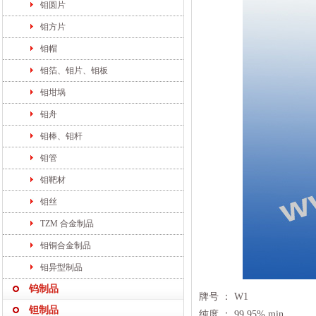
钼圆片
钼方片
钼帽
钼箔、钼片、钼板
钼坩埚
钼舟
钼棒、钼杆
钼管
钼靶材
钼丝
TZM 合金制品
钼铜合金制品
钼异型制品
钨制品
牌号 ： W1
钽制品
纯度 ： 99.95% min