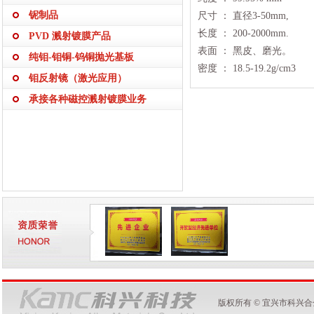
铌制品
尺寸 ： 直径3-50mm,
长度 ： 200-2000mm.
PVD 溅射镀膜产品
表面 ： 黑皮、磨光。
纯钼-钼铜-钨铜抛光基板
密度 ： 18.5-19.2g/cm3
钼反射镜（激光应用）
承接各种磁控溅射镀膜业务
版权所有 © 宜兴市科兴