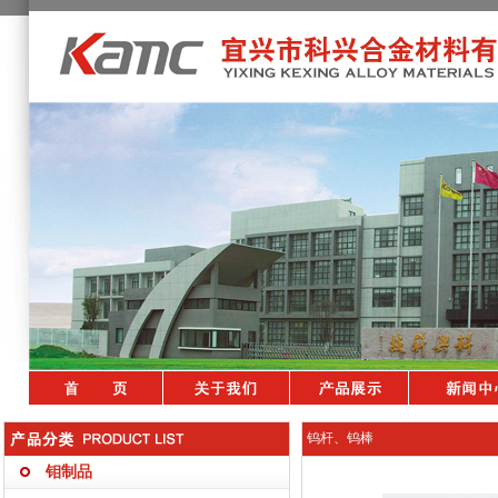
钨杆、钨棒
钼制品