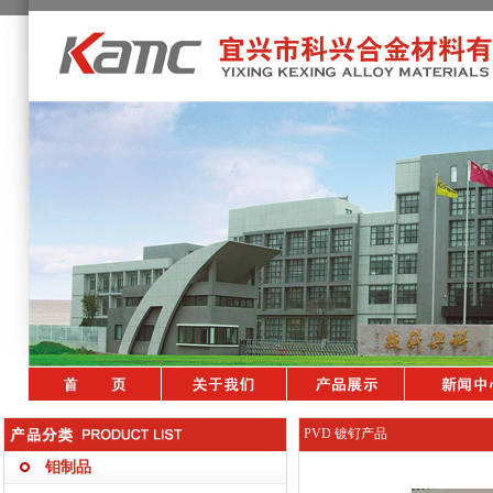
PVD 镀钌产品
钼制品