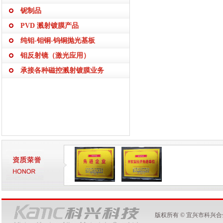
铌制品
PVD 溅射镀膜产品
纯钼-钼铜-钨铜抛光基板
钼反射镜（激光应用）
承接各种磁控溅射镀膜业务
版权所有 © 宜兴市科兴