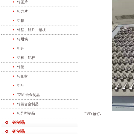
钼圆片
钼方片
钼帽
钼箔、钼片、钼板
钼坩埚
钼舟
钼棒、钼杆
钼管
钼靶材
钼丝
TZM 合金制品
钼铜合金制品
钼异型制品
PVD 镀钌-1
钨制品
钽制品